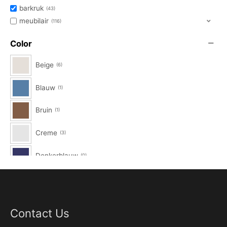
barkruk
43
meubilair
116
Color
Beige
6
Blauw
1
Bruin
1
Creme
3
Donkerblauw
0
Donkergrijs
2
Eik Natuur
0
Contact Us
Fles Groen
1