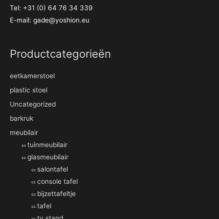
Tel: +31 (0) 64 76 34 339
Fossiel
0
E-mail:
gade@yoshion.eu
Geel
0
Productcategorieën
Grijs
5
eetkamerstoel
Groen
6
plastic stoel
Uncategorized
Ivoor
0
barkruk
Kaneel
1
meubilair
tuinmeubilair
Kurkuma
0
glasmeubilair
salontafel
Lichtgrijs
3
console tafel
Linnen
bijzettafeltje
1
tafel
Natuur
1
tv stand