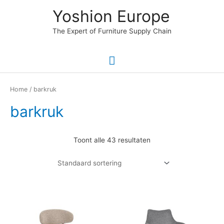
Ga
Hoofdmenu
Yoshion Europe
naar
de
The Expert of Furniture Supply Chain
inhoud
Home
/ barkruk
barkruk
Toont alle 43 resultaten