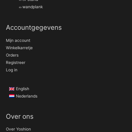
wandplank
Parel
0
Rood
1
Accountgegevens
Roze
1
Mijn account
Winkelkarretje
Steen
0
Orders
Registreer
Taupe
1
Log in
Wintertaling
1
English
Wit
0
Nederlands
Zilver
0
Over ons
Zwart
8
Over Yoshion