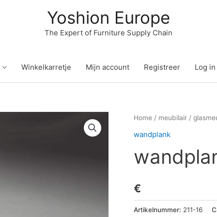
Yoshion Europe
The Expert of Furniture Supply Chain
Winkelkarretje
Mijn account
Registreer
Log in
Home
/
meubilair
/
glasmeu
wandplank
wandplan
€
Artikelnummer:
211-16
C