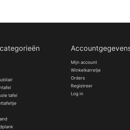
categorieën
Accountgegeven
Mijn account
Winkelkarretje
Orders
ubilair
Registreer
ntafel
Log in
ole tafel
ettafeltje
tand
dplank