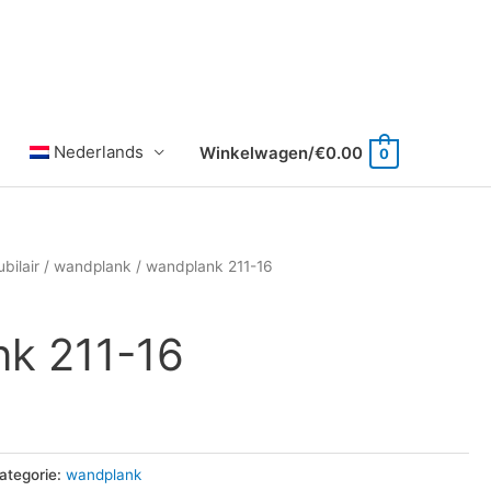
Nederlands
Winkelwagen/
€
0.00
0
bilair
/
wandplank
/ wandplank 211-16
k 211-16
ategorie:
wandplank