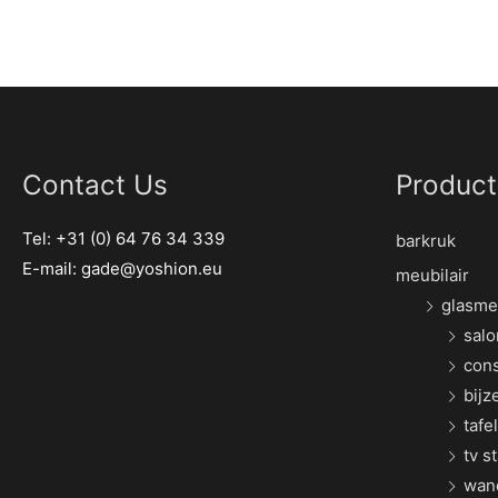
Contact Us
Product
Tel: +31 (0) 64 76 34 339
barkruk
E-mail:
gade@yoshion.eu
meubilair
glasme
salo
cons
bijz
tafel
tv s
wan